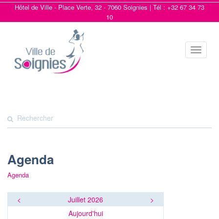
Hôtel de Ville - Place Verte, 32 - 7060 Soignies | Tél : +32 67 34 73
10
Toggle
navigat
Agenda
Agenda
<
Juillet 2026
>
Aujourd'hui