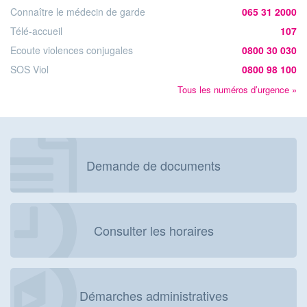
Connaître le médecin de garde
065 31 2000
Télé-accueil
107
Ecoute violences conjugales
0800 30 030
SOS Viol
0800 98 100
Tous les numéros d’urgence »
Demande de documents
Consulter les horaires
Démarches administratives