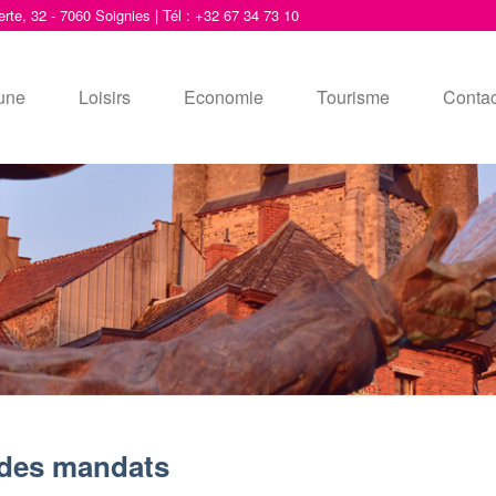
erte, 32 - 7060 Soignies | Tél : +32 67 34 73 10
une
Loisirs
Economie
Tourisme
Contac
 des mandats