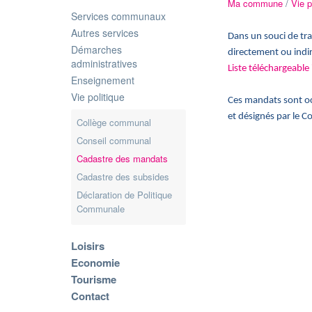
Ma commune
/
Vie p
Services communaux
Autres services
Dans un souci de tra
Démarches
directement ou indir
administratives
Liste téléchargeable i
Enseignement
Vie politique
Ces mandats sont oc
et désignés par le 
Collège communal
Conseil communal
Cadastre des mandats
Cadastre des subsides
Déclaration de Politique
Communale
Loisirs
Economie
Tourisme
Contact