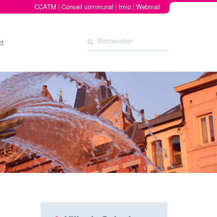
CCATM
|
Conseil communal
|
Imio
|
Webmail
t