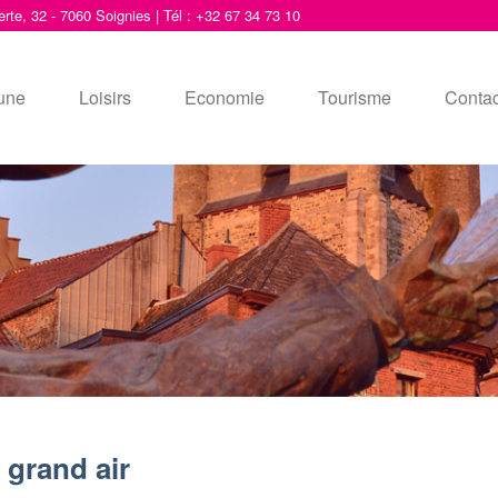
erte, 32 - 7060 Soignies | Tél : +32 67 34 73 10
une
Loisirs
Economie
Tourisme
Contac
 grand air