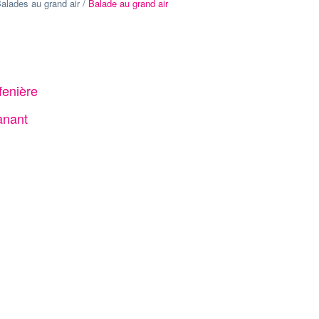
alades au grand air /
Balade au grand air
fenière
anant