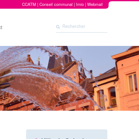
CCATM
|
Conseil communal
|
Imio
|
Webmail
t