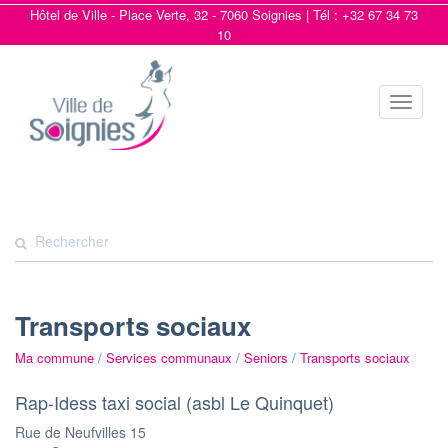
Hôtel de Ville - Place Verte, 32 - 7060 Soignies | Tél : +32 67 34 73
10
Toggle
navigat
Transports sociaux
Ma commune
/
Services communaux
/
Seniors
/
Transports sociaux
Rap-Idess taxi social (asbl Le Quinquet)
Rue de Neufvilles 15