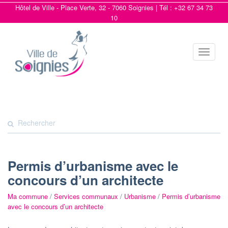
Hôtel de Ville - Place Verte, 32 - 7060 Soignies | Tél : +32 67 34 73
10
Toggle
navigat
Permis d’urbanisme avec le
concours d’un architecte
Ma commune
/
Services communaux
/
Urbanisme
/
Permis d’urbanisme
avec le concours d’un architecte