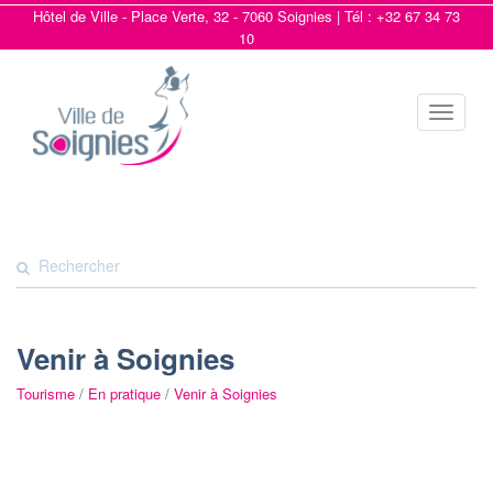
Hôtel de Ville - Place Verte, 32 - 7060 Soignies | Tél : +32 67 34 73
10
Toggle
navigat
Venir à Soignies
Tourisme
/
En pratique
/
Venir à Soignies