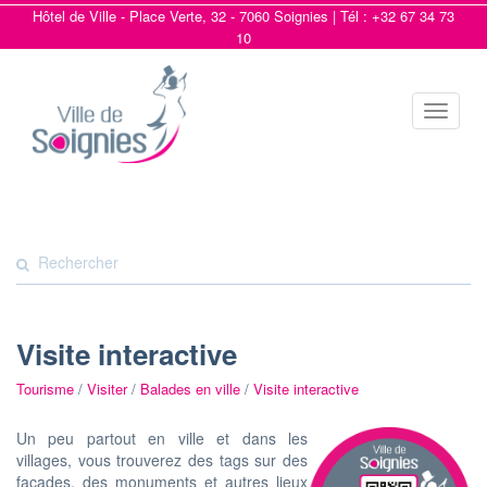
Hôtel de Ville - Place Verte, 32 - 7060 Soignies | Tél : +32 67 34 73
10
Toggle
navigat
Visite interactive
Tourisme
/
Visiter
/
Balades en ville
/
Visite interactive
Un peu partout en ville et dans les
villages, vous trouverez des tags sur des
façades, des monuments et autres lieux