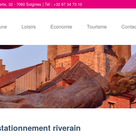
erte, 32 - 7060 Soignies | Tél : +32 67 34 73 10
une
Loisirs
Economie
Tourisme
Contac
stationnement riverain