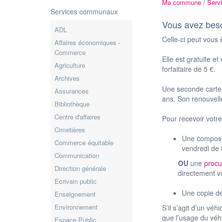
Ma commune
/
Serv
Services communaux
Vous avez beso
ADL
Celle-ci peut vous 
Affaires économiques -
Commerce
Elle est gratuite e
Agriculture
forfaitaire de 5 €.
Archives
Une seconde carte 
Assurances
ans. Son renouvell
Bibliothèque
Centre d'affaires
Pour recevoir votr
Cimetières
Une composit
Commerce équitable
vendredi de
Communication
OU
une
procu
Direction générale
directement v
Ecrivain public
Une copie de
Enseignement
Environnement
S’il s’agit d’un vé
que l’usage du véhi
Espace Public