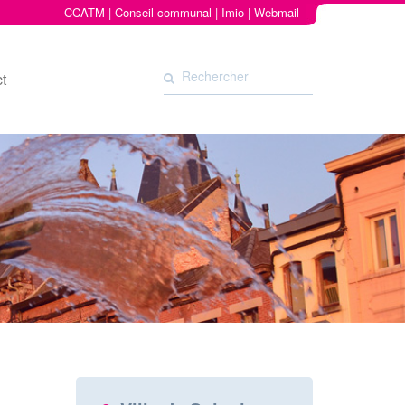
CCATM
|
Conseil communal
|
Imio
|
Webmail
t