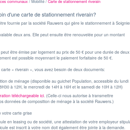
ices communaux
/ Mobilité /
Carte de stationnement riverain
in d'une carte de stationnement riverain?
être fournie par la société Rauwers qui gère le stationnement à Soigni
t valable deux ans. Elle peut ensuite être renouvelée pour un montant
peut être émise par logement au prix de 50 € pour une durée de deux
ement est possible moyennant le paiement forfaitaire de 50 €.
e carte « riverain », vous avez besoin de deux documents:
ion de ménage (disponible au guichet Population, accessible du lundi
 8H30 à 12H, le mercredi de 14H à 16H et le samedi de 10H à 12H)
ration téléchargeable ici
. (Celle-ci nous autorise à transmettre
os données de composition de ménage à la société Rauwers.)
 votre carte grise
hicule en leasing ou de société, une attestation de votre employeur stipul
cule est inscrit à votre nom doit également être jointe à la demande.