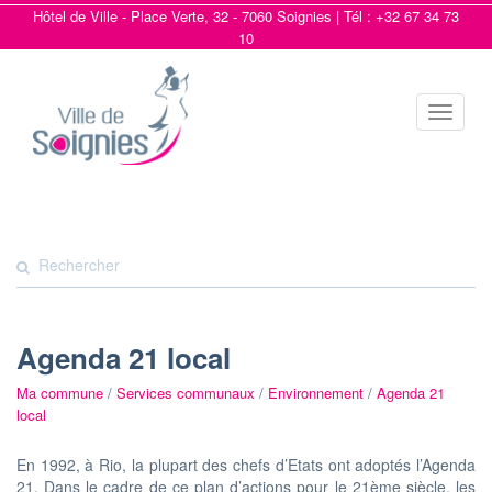
Hôtel de Ville - Place Verte, 32 - 7060 Soignies | Tél : +32 67 34 73
10
Toggle
navigat
Agenda 21 local
Ma commune
/
Services communaux
/
Environnement
/
Agenda 21
local
En 1992, à Rio, la plupart des chefs d’Etats ont adoptés l’Agenda
21. Dans le cadre de ce plan d’actions pour le 21ème siècle, les