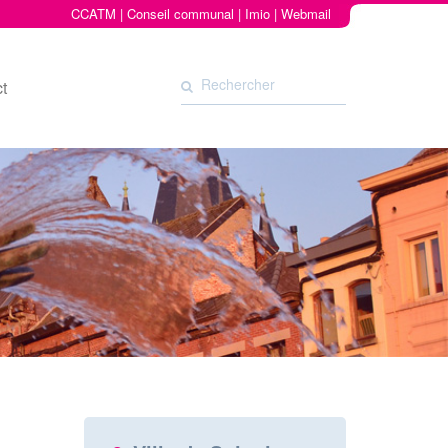
CCATM
|
Conseil communal
|
Imio
|
Webmail
t