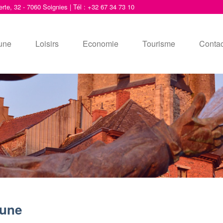
erte, 32 - 7060 Soignies | Tél : +32 67 34 73 10
une
Loisirs
Economie
Tourisme
Contac
une