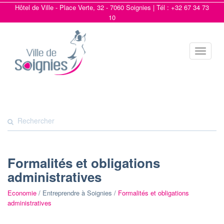
Hôtel de Ville - Place Verte, 32 - 7060 Soignies | Tél : +32 67 34 73
10
Toggle
navigat
Formalités et obligations
administratives
Economie
/ Entreprendre à Soignies /
Formalités et obligations
administratives