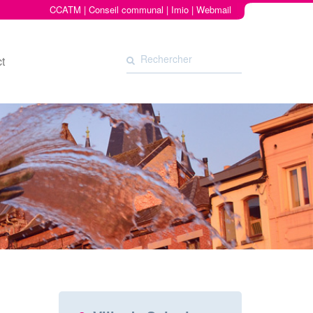
CCATM
|
Conseil communal
|
Imio
|
Webmail
t