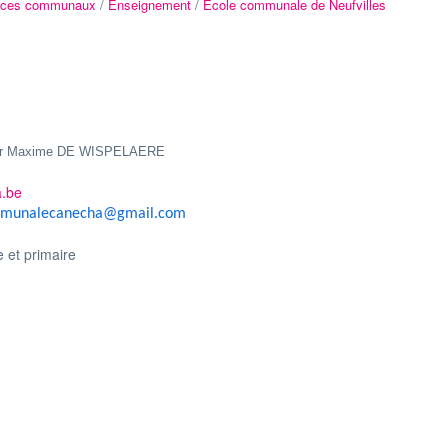
ices communaux
/
Enseignement
/
Ecole communale de Neufvilles
S
ur Maxime DE WISPELAERE
.be
ommunalecanecha@gmail.com
 et primaire