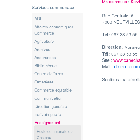
Ma commune
/
Serv
Services communaux
Rue Centrale, 8
ADL
7063 NEUFVILLE
Affaires économiques -
Commerce
Tél:
067 33 53 55
Agriculture
Direction:
Monsie
Archives
Tél:
067 33 53 55
Assurances
Site :
www.canecha
Bibliothèque
Mail :
dir.ecolec
Centre d'affaires
Sections maternelle
Cimetières
Commerce équitable
Communication
Direction générale
Ecrivain public
Enseignement
Ecole communale de
Casteau