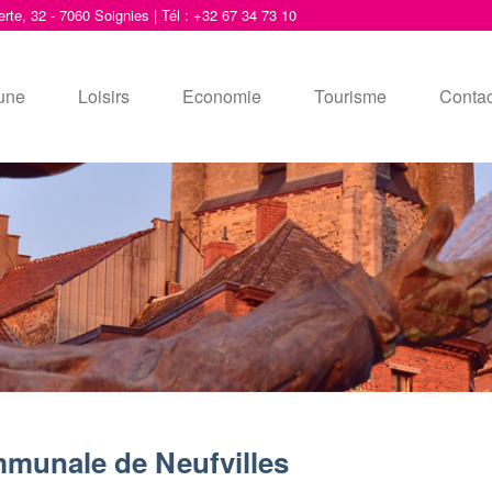
erte, 32 - 7060 Soignies | Tél : +32 67 34 73 10
une
Loisirs
Economie
Tourisme
Contac
munale de Neufvilles