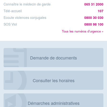
Connaître le médecin de garde
065 31 2000
Télé-accueil
107
Ecoute violences conjugales
0800 30 030
SOS Viol
0800 98 100
Tous les numéros d’urgence »
Demande de documents
Consulter les horaires
Démarches administratives