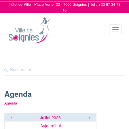
Hôtel de Ville - Place Verte, 32 - 7060 Soignies | Tél : +32 67 34 73
10
Toggle
navigat
Agenda
Agenda
<
Juillet 2026
>
Aujourd'hui