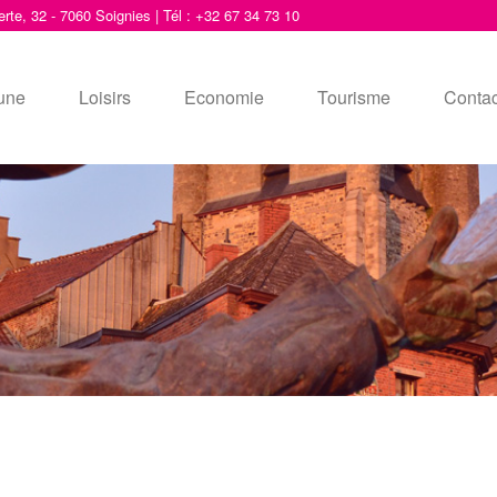
erte, 32 - 7060 Soignies | Tél : +32 67 34 73 10
une
Loisirs
Economie
Tourisme
Contac