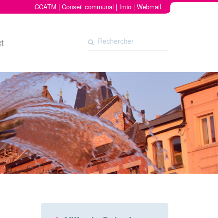
CCATM
|
Conseil communal
|
Imio
|
Webmail
t