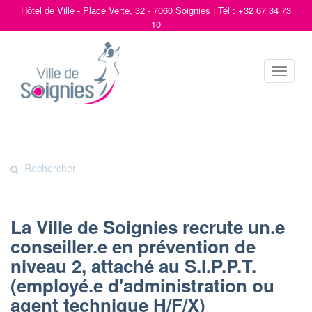
Hôtel de Ville - Place Verte, 32 - 7060 Soignies | Tél : +32 67 34 73
10
Toggle
navigat
La Ville de Soignies recrute un.e
conseiller.e en prévention de
niveau 2, attaché au S.I.P.P.T.
(employé.e d'administration ou
agent technique H/F/X)