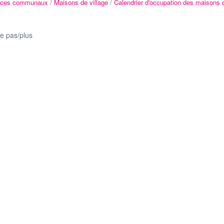
ices communaux
/
Maisons de village
/
Calendrier d'occupation des maisons 
te pas/plus