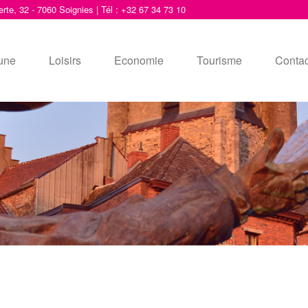
erte, 32 - 7060 Soignies | Tél : +32 67 34 73 10
une
Loisirs
Economie
Tourisme
Contac