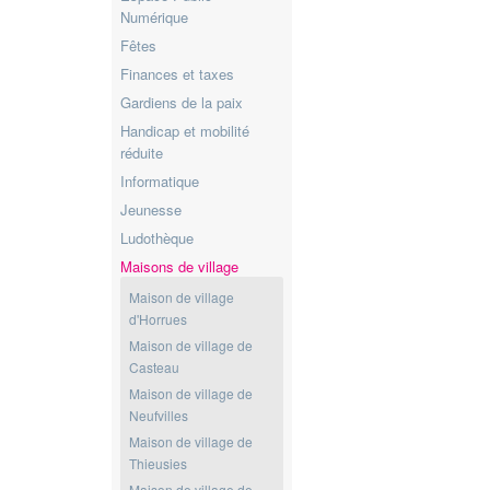
Numérique
Fêtes
Finances et taxes
Gardiens de la paix
Handicap et mobilité
réduite
Informatique
Jeunesse
Ludothèque
Maisons de village
Maison de village
d'Horrues
Maison de village de
Casteau
Maison de village de
Neufvilles
Maison de village de
Thieusies
Maison de village de