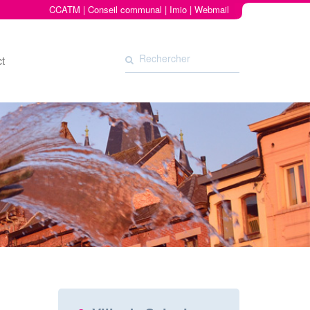
CCATM
|
Conseil communal
|
Imio
|
Webmail
t