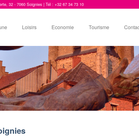
erte, 32 - 7060 Soignies | Tél : +32 67 34 73 10
une
Loisirs
Economie
Tourisme
Contac
ignies