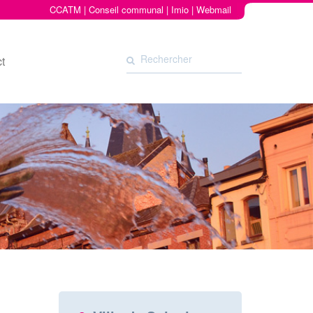
CCATM
|
Conseil communal
|
Imio
|
Webmail
t