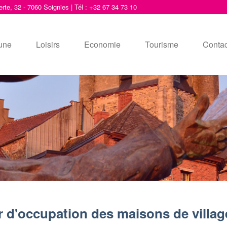
erte, 32 - 7060 Soignies | Tél : +32 67 34 73 10
une
Loisirs
Economie
Tourisme
Contac
r d'occupation des maisons de villag