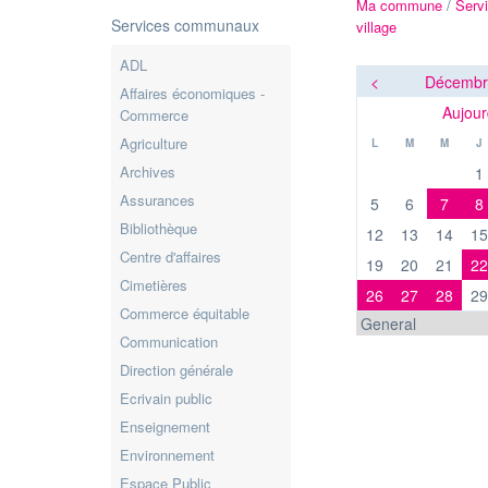
Ma commune
/
Serv
Services communaux
village
ADL
<
Décembr
Affaires économiques -
Aujour
Commerce
Agriculture
L
M
M
J
Archives
1
Assurances
5
6
7
8
Bibliothèque
12
13
14
15
Centre d'affaires
19
20
21
22
Cimetières
26
27
28
29
Commerce équitable
Communication
Direction générale
Ecrivain public
Enseignement
Environnement
Espace Public