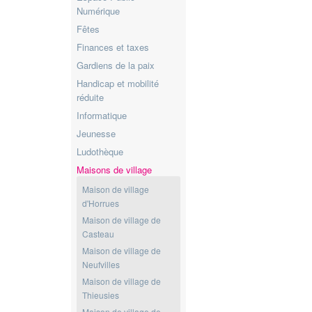
Numérique
Fêtes
Finances et taxes
Gardiens de la paix
Handicap et mobilité
réduite
Informatique
Jeunesse
Ludothèque
Maisons de village
Maison de village
d'Horrues
Maison de village de
Casteau
Maison de village de
Neufvilles
Maison de village de
Thieusies
Maison de village de