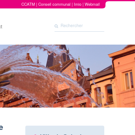
CCATM
|
Conseil communal
|
Imio
|
Webmail
t
e