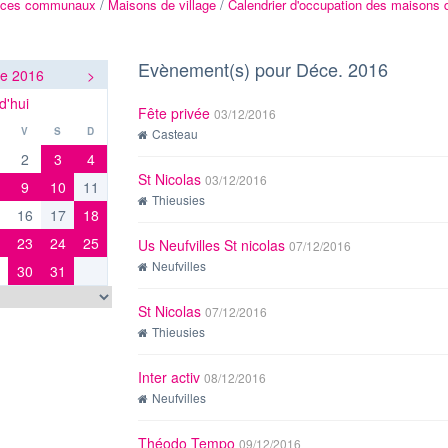
ices communaux
/
Maisons de village
/
Calendrier d'occupation des maisons 
Evènement(s) pour Déce. 2016
e 2016
>
d'hui
Fête privée
03/12/2016
V
S
D
Casteau
2
3
4
St Nicolas
03/12/2016
9
10
11
Thieusies
16
17
18
23
24
25
Us Neufvilles St nicolas
07/12/2016
Neufvilles
30
31
St Nicolas
07/12/2016
Thieusies
Inter activ
08/12/2016
Neufvilles
Théodo Tempo
09/12/2016