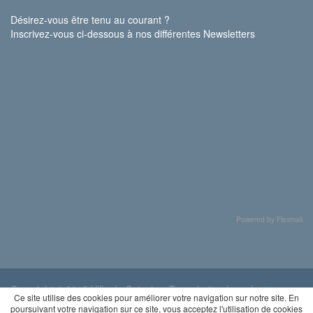
Désirez-vous être tenu au courant ?
Inscrivez-vous ci-dessous à nos différentes Newsletters
Powered by Flexmail
Copyright © 2015 Ville de Soignies. Tous droits réservés.
Vie
Ce site utilise des cookies pour améliorer votre navigation sur notre site. En
privée
poursuivant votre navigation sur ce site, vous acceptez l'utilisation de cookies