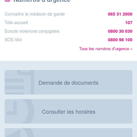
Connaître le médecin de garde
065 31 2000
Télé-accueil
107
Ecoute violences conjugales
0800 30 030
SOS Viol
0800 98 100
Tous les numéros d’urgence »
Demande de documents
Consulter les horaires