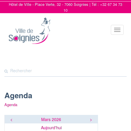
Hôtel de Ville - Place Verte, 32 - 7060 Soignies | Tél : +32 67 34 73
10
Toggle
navigat
Agenda
Agenda
<
Mars 2026
>
Aujourd'hui